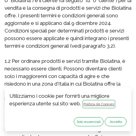
o "Biolatina") e il cliente (di seguito "tu" o "cliente") per la
vendita e la consegna di prodotti e servizi che Biolatina
offre. I presenti termini e condizioni generali sono
aggiornate e si applicano dal 9 dicembre 2024.
Condizioni speciali per determinati prodotti e servizi
possono essere applicate e quindi integrano i presenti
termini e condizioni generali (vedi paragrafo 3.2).
1.2 Per ordinare prodotti e servizi tramite Biolatina, è
necessario essere clienti. Possono diventare clienti
solo i maggiorenni con capacità di agire e che
risiedono in una zona d'Italia in cui Biolatina offre la
consegna. Gli individui di età inferiore ai 18 anni avranno
Utilizziamo i cookie per fornirti una migliore
bisogno del consenso dei loro genitori o del loro
esperienza utente sul sito web.
Política de Cookies
tutore legale per diventare clienti di Biolatina.
1.3 L’account cliente con Biolatina è personale e le
Solo essenziali
Accetto
informazioni fornite al momento della registrazione