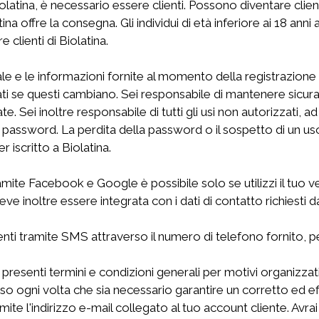
iolatina, è necessario essere clienti. Possono diventare clien
atina offre la consegna. Gli individui di età inferiore ai 18 a
 clienti di Biolatina.
nale e le informazioni fornite al momento della registrazio
ti se questi cambiano. Sei responsabile di mantenere sicura
Sei inoltre responsabile di tutti gli usi non autorizzati, ad 
tua password. La perdita della password o il sospetto di un 
iscritto a Biolatina.
tramite Facebook e Google è possibile solo se utilizzi il 
 inoltre essere integrata con i dati di contatto richiesti da 
i clienti tramite SMS attraverso il numero di telefono fornito,
re i presenti termini e condizioni generali per motivi organizza
aso ogni volta che sia necessario garantire un corretto ed ef
amite l'indirizzo e-mail collegato al tuo account cliente. Avrai