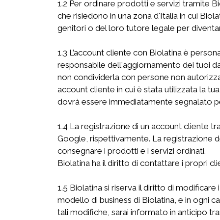
1.2 Per ordinare prodotti e servizi tramite B
che risiedono in una zona d'Italia in cui Biol
genitori o del loro tutore legale per diventare
1.3 L’account cliente con Biolatina è perso
responsabile dell'aggiornamento dei tuoi da
non condividerla con persone non autorizzate. 
account cliente in cui è stata utilizzata la 
dovrà essere immediatamente segnalato per 
1.4 La registrazione di un account cliente 
Google, rispettivamente. La registrazione deve
consegnare i prodotti e i servizi ordinati.
Biolatina ha il diritto di contattare i propr
1.5 Biolatina si riserva il diritto di modifica
modello di business di Biolatina, e in ogni c
tali modifiche, sarai informato in anticipo tr