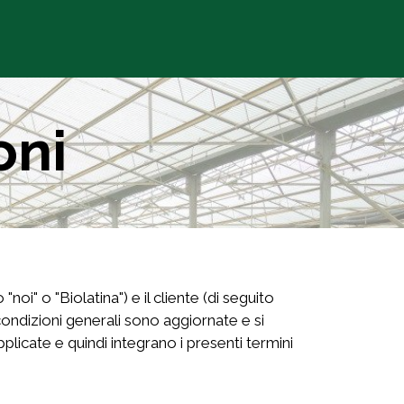
ltura Bio+Dinamica
oni
noi" o "Biolatina") e il cliente (di seguito
e condizioni generali sono aggiornate e si
licate e quindi integrano i presenti termini