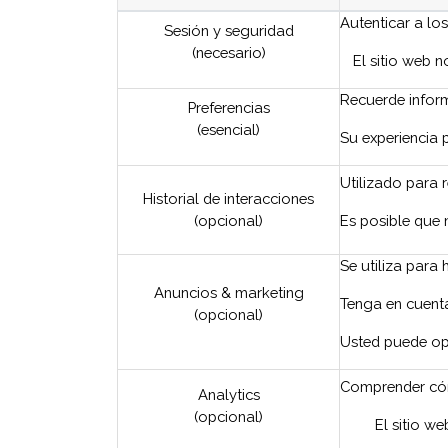
Autenticar a lo
Sesión y seguridad
(necesario)
El sitio web 
Recuerde inform
Preferencias
(esencial)
Su experiencia 
Utilizado para 
Historial de interacciones
(opcional)
Es posible que 
Se utiliza para
Anuncios & marketing
Tenga en cuenta
(opcional)
Usted puede opt
Comprender cómo
Analytics
(opcional)
El sitio w