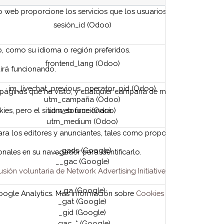
tio web proporcione los servicios que los usuarios esperan, como m
sesión_id (Odoo)
, como su idioma o región preferidos.
frontend_lang (Odoo)
uirá funcionando.
im_livechat_previous_operator_pid (Odoo)
s páginas que ha visto, y cualquier campaña de marketing específi
utm_campaña (Odoo)
es, pero el sitio web funcionará.
utm_source (Odoo)
utm_medium (Odoo)
para los editores y anunciantes, tales como proporcionar anuncios
__gads (Google)
nales en su navegador para identificarlo.
__gac (Google)
sión voluntaria de Network Advertising Initiative
El sitio web seg
_ga (Google)
Google Analytics. Más información sobre
Cookies analíticas e info
_gat (Google)
_gid (Google)
_gac_* (Google)