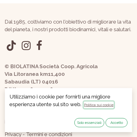
Dal 1985, coltiviamo con l'obiettivo di migliorare la vita
del pianeta, i nostri prodotti biodinamici, vitali e salutari.
© BIOLATINA Società Coop. Agricola
Via Litoranea km11,400
Sabaudia (LT) 04016
P.IVA 01228440598
Utilizziamo i cookie per fornirti una migliore
esperienza utente sul sito web.
Politica sui cookie
+390773534807
info@biolatina.it
Solo essenziali
Accetto
Privacy
-
Termini e condizioni