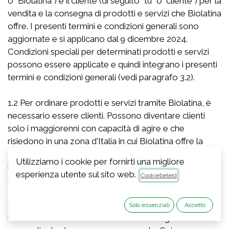
o "Biolatina") e il cliente (di seguito "tu" o "cliente") per la
vendita e la consegna di prodotti e servizi che Biolatina
offre. I presenti termini e condizioni generali sono
aggiornate e si applicano dal 9 dicembre 2024.
Condizioni speciali per determinati prodotti e servizi
possono essere applicate e quindi integrano i presenti
termini e condizioni generali (vedi paragrafo 3.2).
1.2 Per ordinare prodotti e servizi tramite Biolatina, è
necessario essere clienti. Possono diventare clienti
solo i maggiorenni con capacità di agire e che
risiedono in una zona d'Italia in cui Biolatina offre la
consegna. Gli individui di età inferiore ai 18 anni avranno
Utilizziamo i cookie per fornirti una migliore
bisogno del consenso dei loro genitori o del loro
esperienza utente sul sito web.
Cookiebeleid
tutore legale per diventare clienti di Biolatina.
1.3 L’account cliente con Biolatina è personale e le
Solo essenziali
Accetto
informazioni fornite al momento della registrazione