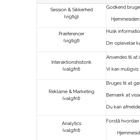
Godkend brugere
Session & Sikkerhed
(vigtig)
Hjemmesiden v
Husk informatio
Præferencer
(vigtigt)
Din oplevelse ka
Anvendes til at
Interaktionshistorik
(valgfrit)
Vi kan muligvis 
Bruges til at g
Reklame & Marketing
Bemærk at visse 
(valgfrit)
Du kan afmelde
Forstå hvordan
Analytics
(valgfrit)
Hjemmeside