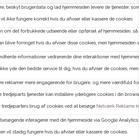
, beskyt brugerdata og lad hjemmesiden levere de tjenester, som br
il ikke fungere korrekt hvis du afviser eller kassere de cookies.
n om det fortrukkede udseende eller opførsel af hjemmesiden, så s
n blive forringet hvis du afviser disse cookies, men hjemmesiden v
 indhente informationer vedrørende dine interaktioner med hjemmes
ikke yde den bedste service til dig, hvis du afviser de cookies, me
øre reklamer mere engagerende for brugere, og mere værdifuld fo
tredjeparts tjenester kan installere yderligere cookies i din browser
 tredjeparters brug af cookies ved at besøge
Netværk Reklame Ini
 besøgende interagerer med din hjemmeside via Google Analytic
n vil stadig fungere hvis du afviser eller kassere de cookies.