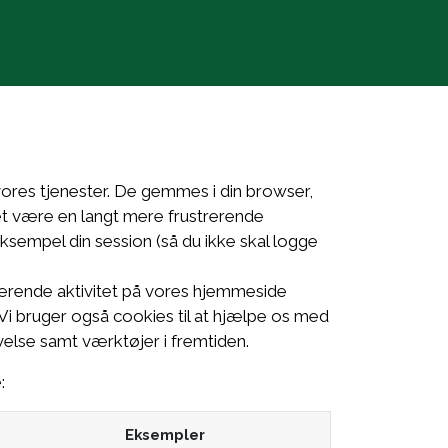
Agricoltura Bio+Dinamica
vores tjenester. De gemmes i din browser,
det være en langt mere frustrerende
eksempel din session (så du ikke skal logge
værende aktivitet på vores hjemmeside
e. Vi bruger også cookies til at hjælpe os med
velse samt værktøjer i fremtiden.
:
Eksempler