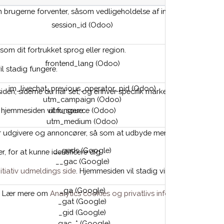
ugerne forventer, såsom vedligeholdelse af indholdet af deres indk
session_id (Odoo)
om dit fortrukket sprog eller region.
frontend_lang (Odoo)
il stadig fungere.
im_livechat_previous_operator_pid (Odoo)
iden, siderne du har set, og enhver specifik marketing kampagne d
utm_campaign (Odoo)
n hjemmesiden vil fungere.
utm_source (Odoo)
utm_medium (Odoo)
r udgivere og annoncører, så som at udbyde mere relevante reklam
__gads (Google)
, for at kunne identificere dig.
__gac (Google)
tiativ udmeldings side
. Hjemmesiden vil stadig virke hvis du afvise
_ga (Google)
s. Lær mere om
Analytics cookies og privatlivs informationer.
_gat (Google)
_gid (Google)
_gac_* (Google)