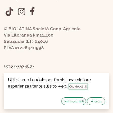
© BIOLATINA Società Coop. Agricola
Via Litoranea km11,400
Sabaudia (LT) 04016
P.IVA 01228440598
+390773534807
info@biolatina.it
Utilizziamo i cookie per fornirti una migliore
Privacy
-
Termini e condizioni
esperienza utente sul sito web.
Cookiepolitik
Copyright © Biolatina Soc.Coop.Agricola
Dansk
Solo essenziali
Accetto
Powered by
- #1
Open Source e-handel