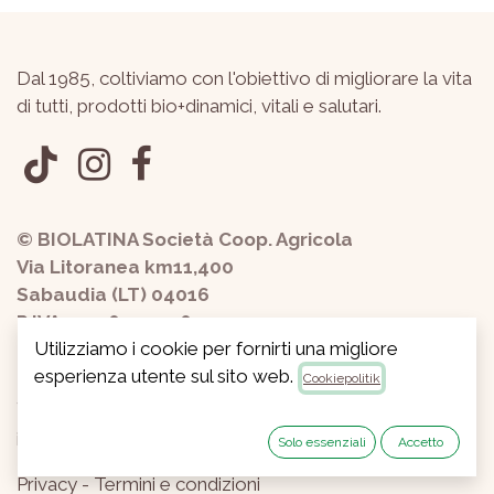
Dal 1985, coltiviamo con l'obiettivo di migliorare la vita
di tutti, prodotti bio+dinamici, vitali e salutari.
© BIOLATINA Società Coop. Agricola
Via Litoranea km11,400
Sabaudia (LT) 04016
P.IVA 01228440598
Utilizziamo i cookie per fornirti una migliore
esperienza utente sul sito web.
Cookiepolitik
+390773534807
info@biolatina.it
Solo essenziali
Accetto
Privacy
-
Termini e condizioni