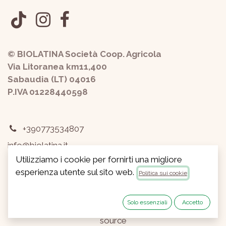
© BIOLATINA Società Coop. Agricola
Via Litoranea km11,400
Sabaudia (LT) 04016
P.IVA 01228440598
+390773534807
info@biolatina.it
Utilizziamo i cookie per fornirti una migliore
Privacy
-
Termini e condizioni
esperienza utente sul sito web.
Politica sui cookie
Copyright © Biolatina Soc.Coop.Agricola
Italiano
Solo essenziali
Accetto
Fornito da
- Il n° 1 tra gli
e-commerce open
source