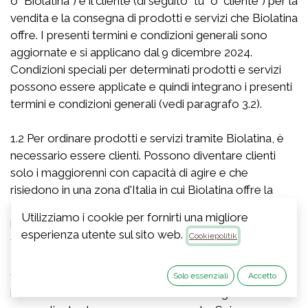
o "Biolatina") e il cliente (di seguito "tu" o "cliente") per la
vendita e la consegna di prodotti e servizi che Biolatina
offre. I presenti termini e condizioni generali sono
aggiornate e si applicano dal 9 dicembre 2024.
Condizioni speciali per determinati prodotti e servizi
possono essere applicate e quindi integrano i presenti
termini e condizioni generali (vedi paragrafo 3.2).
1.2 Per ordinare prodotti e servizi tramite Biolatina, è
necessario essere clienti. Possono diventare clienti
solo i maggiorenni con capacità di agire e che
risiedono in una zona d'Italia in cui Biolatina offre la
consegna. Gli individui di età inferiore ai 18 anni avranno
Utilizziamo i cookie per fornirti una migliore
bisogno del consenso dei loro genitori o del loro
esperienza utente sul sito web.
Cookiepolitik
tutore legale per diventare clienti di Biolatina.
1.3 L’account cliente con Biolatina è personale e le
Solo essenziali
Accetto
informazioni fornite al momento della registrazione