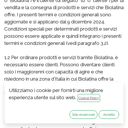
o "Biolatina") e il cliente (di seguito "tu" o "cliente") per la
vendita e la consegna di prodotti e servizi che Biolatina
offre. I presenti termini e condizioni generali sono
aggiornate e si applicano dal 9 dicembre 2024.
Condizioni speciali per determinati prodotti e servizi
possono essere applicate e quindi integrano i presenti
termini e condizioni generali (vedi paragrafo 3.2).
1.2 Per ordinare prodotti e servizi tramite Biolatina, è
necessario essere clienti. Possono diventare clienti
solo i maggiorenni con capacità di agire e che
risiedono in una zona d'Italia in cui Biolatina offre la
consegna. Gli individui di età inferiore ai 18 anni avranno
Utilizziamo i cookie per fornirti una migliore
bisogno del consenso dei loro genitori o del loro
esperienza utente sul sito web.
Cookie Policy
tutore legale per diventare clienti di Biolatina.
1.3 L’account cliente con Biolatina è personale e le
Solo essenziali
Accetto
informazioni fornite al momento della registrazione