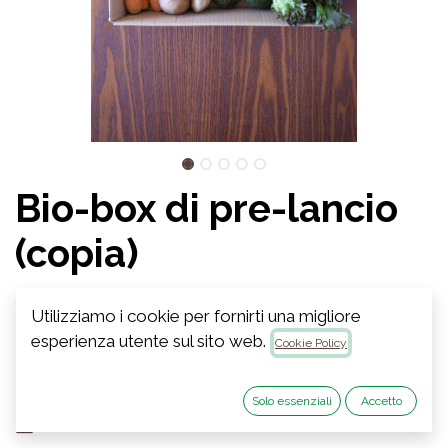
Bio-box di pre-lancio
(copia)
3-4 persone (7kg circa)
Utilizziamo i cookie per fornirti una migliore
27.50
€
esperienza utente sul sito web.
VAT Excluded
Cookie Policy
Out of Stock
Solo essenziali
Accetto
Get notified when back in stock