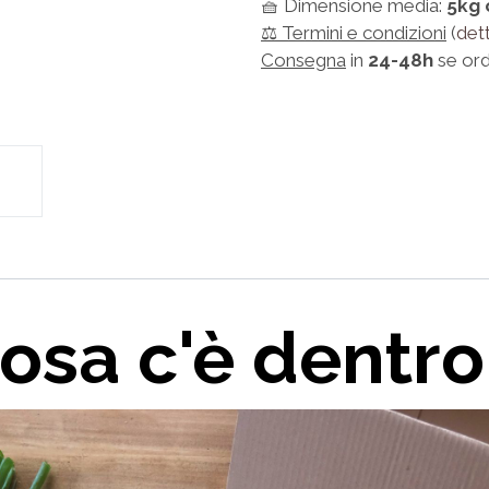
🧺 Dimensione media:
5kg 
⚖️ Termini e condizioni
(
dett
Consegna
in
24-48h
se ord
osa c'è dentro