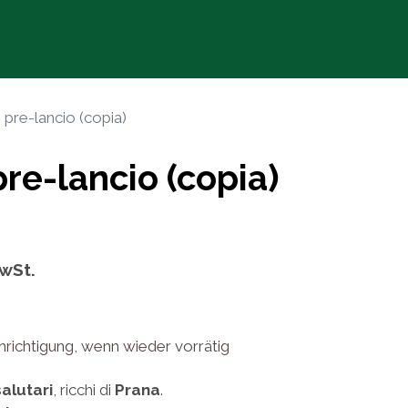
icoltura Bio+Dinamica
 pre-lancio (copia)
pre-lancio (copia)
MwSt.
hrichtigung, wenn wieder vorrätig
salutari
, ricchi di
Prana
.