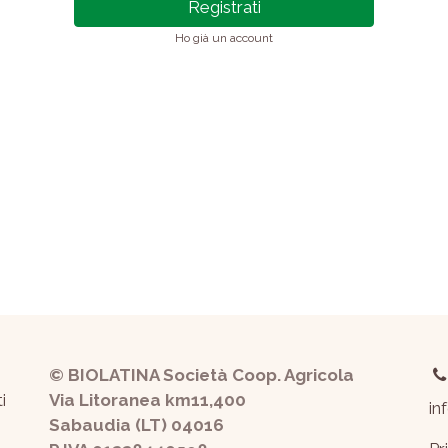
Registrati
Ho già un account
© BIOLATINA Società Coop. Agricola
i
Via Litoranea km11,400
in
Sabaudia (LT) 04016