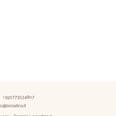
+390773534807
fo@biolatina.it