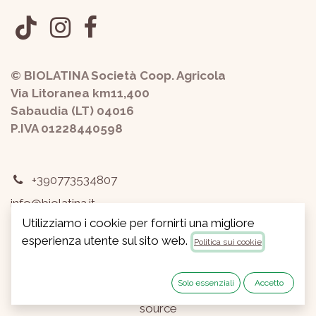
© BIOLATINA Società Coop. Agricola
Via Litoranea km11,400
Sabaudia (LT) 04016
P.IVA 01228440598
+390773534807
info@biolatina.it
Utilizziamo i cookie per fornirti una migliore
Privacy
-
Termini e condizioni
esperienza utente sul sito web.
Politica sui cookie
Copyright © Biolatina Soc.Coop.Agricola
Italiano
Solo essenziali
Accetto
Fornito da
- Il n° 1 tra gli
e-commerce open
source