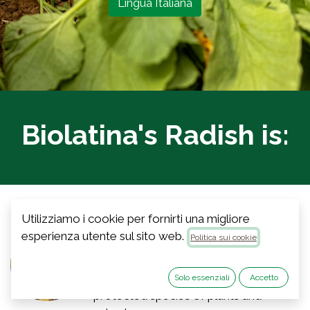
Lingua Italiana
Biolatina's Radish is:
Utilizziamo i cookie per fornirti una migliore
Enviroment
esperienza utente sul sito web.
Politica sui cookie
They grow near the Circeo Natural
Park, in lush nature, among dozens of
Solo essenziali
Accetto
protected species of plants and