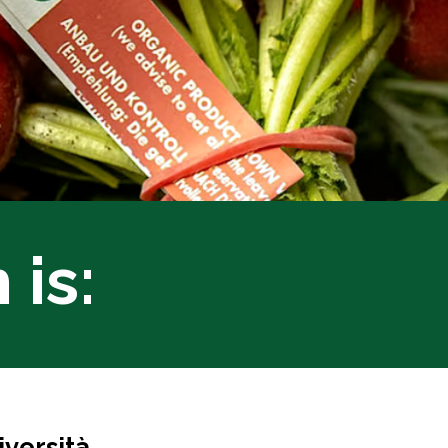
 is:
iversità