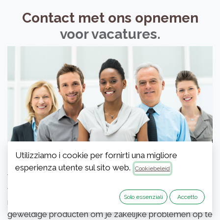
Contact met ons opnemen
voor vacatures.
Utilizziamo i cookie per fornirti una migliore
Over ons
esperienza utente sul sito web.
Cookiebeleid
We zijn een team van gepassioneerde mensen van
wie het doel is om ieders leven te verbeteren door
Solo essenziali
Accetto
middel van ontwrichtende producten. We bouwen
geweldige producten om je zakelijke problemen op te