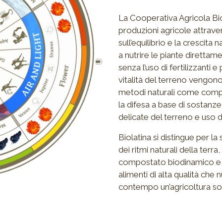
La Cooperativa Agricola Bio
produzioni agricole attrave
sull’equilibrio e la crescita
a nutrire le piante direttam
senza l’uso di fertilizzanti e p
vitalità del terreno vengon
metodi naturali come compost
la difesa a base di sostanze 
delicate del terreno e uso de
Biolatina si distingue per la
dei ritmi naturali della ter
compostato biodinamico e h
alimenti di alta qualità ch
contempo un’agricoltura sos