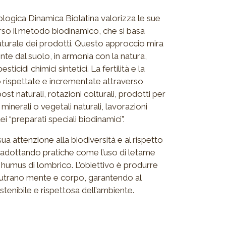
logica Dinamica Biolatina valorizza le sue
rso il metodo biodinamico, che si basa
 naturale dei prodotti. Questo approccio mira
ente dal suolo, in armonia con la natura,
esticidi chimici sintetici. La fertilità e la
o rispettate e incrementate attraverso
 naturali, rotazioni colturali, prodotti per
minerali o vegetali naturali, lavorazioni
i “preparati speciali biodinamici”.
 sua attenzione alla biodiversità e al rispetto
ra, adottando pratiche come l’uso di letame
umus di lombrico. L’obiettivo è produrre
e nutrano mente e corpo, garantendo al
tenibile e rispettosa dell’ambiente.