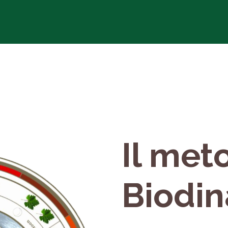
Chi siamo
Prodotti
Agri
Il met
Biodi