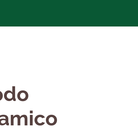
coltura Bio+Dinamica
odo
namico