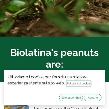
Biolatina's peanuts
are:
Utilizziamo i cookie per fornirti una migliore
esperienza utente sul sito web.
Politica sui cookie
Solo essenziali
Accetto
Enviroment
They grow near the Circeo Natural