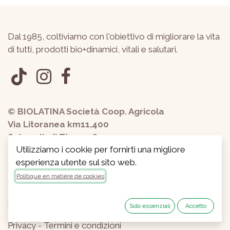
Dal 1985, coltiviamo con l'obiettivo di migliorare la vita
di tutti, prodotti bio+dinamici, vitali e salutari.
© BIOLATINA Società Coop. Agricola
Via Litoranea km11,400
Sabaudia (LT) 04016
Utilizziamo i cookie per fornirti una migliore
P.IVA 01228440598
esperienza utente sul sito web.
Politique en matière de cookies
+390773534807
info@biolatina.it
Solo essenziali
Accetto
Privacy
-
Termini e condizioni