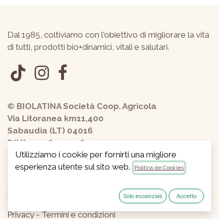
Dal 1985, coltiviamo con l'obiettivo di migliorare la vita
di tutti, prodotti bio+dinamici, vitali e salutari.
© BIOLATINA Società Coop. Agricola
Via Litoranea km11,400
Sabaudia (LT) 04016
P.IVA 01228440598
Utilizziamo i cookie per fornirti una migliore
esperienza utente sul sito web.
Política de Cookies
+390773534807
info@biolatina.it
Solo essenziali
Accetto
Privacy
-
Termini e condizioni