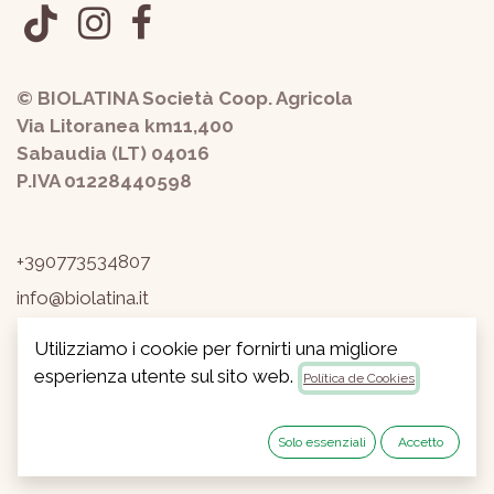
© BIOLATINA Società Coop. Agricola
Via Litoranea km11,400
Sabaudia (LT) 04016
P.IVA 01228440598
+390773534807
info@biolatina.it
Privacy
-
Termini e condizioni
Utilizziamo i cookie per fornirti una migliore
esperienza utente sul sito web.
Política de Cookies
Copyright © Biolatina Soc.Coop.Agricola
Español
Con tecnología de
- El #1
Comercio
Solo essenziali
Accetto
electrónico de código abierto