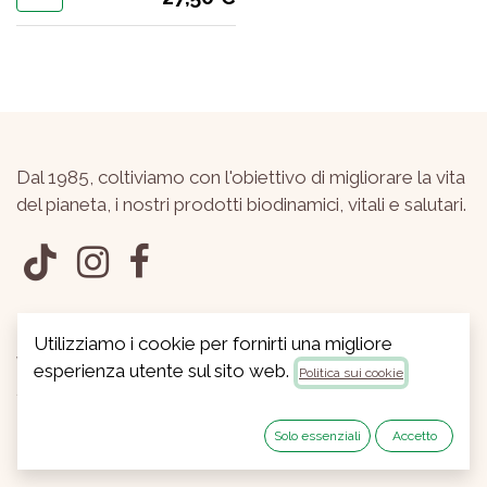
Dal 1985, coltiviamo con l'obiettivo di migliorare la vita
del pianeta, i nostri prodotti biodinamici, vitali e salutari.
© BIOLATINA Società Coop. Agricola
Utilizziamo i cookie per fornirti una migliore
Via Litoranea km11,400
esperienza utente sul sito web.
Politica sui cookie
Sabaudia (LT) 04016
P.IVA 01228440598
Solo essenziali
Accetto